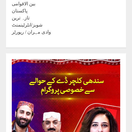
بین الاقوامی
پاکستان
تازہ ترین
شوبز/انٹرٹینمنٹ
وادی مہران / رپورٹر