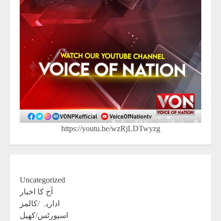
https://youtu.be/wzRjLDTwyzg
Uncategorized
آج کا اخبار
اداریہ /کالمز
اسپورٹس/کھیل