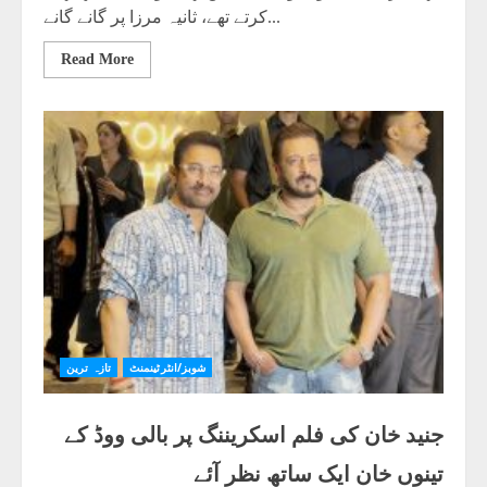
کرتے تھے، ثانیہ مرزا پر گانے گانے...
Read More
شوبز/انٹرٹینمنٹ
تازہ ترین
جنید خان کی فلم اسکریننگ پر بالی ووڈ کے
تینوں خان ایک ساتھ نظر آئے