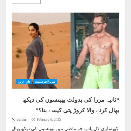
شوبز/انٹرٹینمنٹ
تازہ ترین
“ثانیہ مرزا کی بدولت بھینسوں کی دیکھ
بھال کرنے والا کروڑ پتی کیسے بنا؟”
admin
February 6, 2025
کھیساری لال یادو، جو ماضی میں بھینسوں کی دیکھ بھال