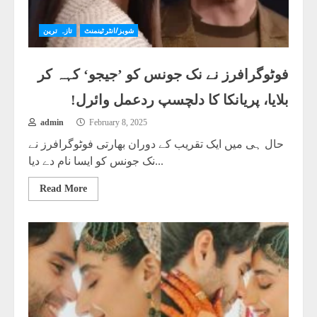
شوبز/انٹرٹینمنٹ
تازہ ترین
فوٹوگرافرز نے نک جونس کو ’جیجو‘ کہہ کر
بلایا، پریانکا کا دلچسپ ردعمل وائرل!
admin
February 8, 2025
حال ہی میں ایک تقریب کے دوران بھارتی فوٹوگرافرز نے
نک جونس کو ایسا نام دے دیا...
Read More