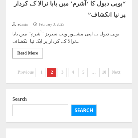
“بوبی دیول کا ‘آشرم’ میں بابا نرالا کے کردار
پر نیا انکشاف”
admin
February 3, 2025
بوبی دیول نے اپنی مشہور ویب سیریز “آشرم” میں بابا
نرالا کے کردار پر ایک نیا انکشاف...
Read More
Previous
1
2
3
4
5
…
10
Next
osts
tion
Search
SEARCH