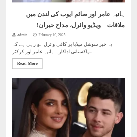
ہانیہ عامر اور صائم ایوب کی لندن میں
ملاقات – ویڈیو وائرل، مداح حیران!
admin
February 10, 2025
یہ خبر سوشل میڈیا پر کافی وائرل ہو رہی ہے کہ
پاکستانی اداکارہ ہانیہ عامر اور کرکٹر...
Read More