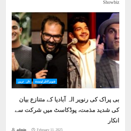
Showbiz
شوبز/انٹرٹینمنٹ
تازہ ترین
بی پراک کی رنویر الہ آبادیا کے متنازع بیان
کی شدید مذمت، پوڈکاسٹ میں شرکت سے
انکار
admin
February 11, 2025