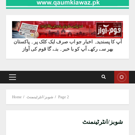
آپ کا پسندیدہ اخبار جو اب صرف ایک کلک پر۔ پاکستان
بھر سے رکھے آپ کو با خبر۔ بنے گا قوم کی آواز
Primary
Menu
Page 2
شوبز/انٹرٹینمنٹ
Home
شوبز/انٹرٹینمنٹ