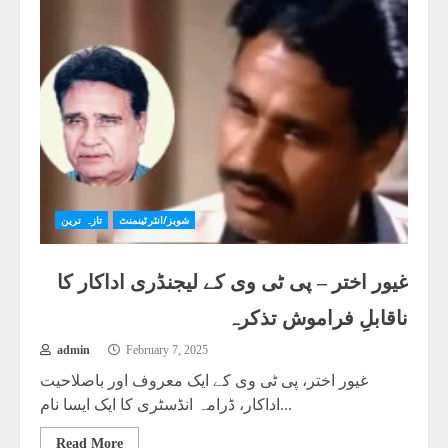
شوبز/انٹرٹینمنٹ
تازہ ترین
غیور اختر – پی ٹی وی کے لیجنڈری اداکار کا
ناقابلِ فراموش تذکرہ
admin
February 7, 2025
غیور اختر، پی ٹی وی کے ایک معروف اور باصلاحیت
اداکار، ڈرامہ انڈسٹری کا ایک ایسا نام...
Read More