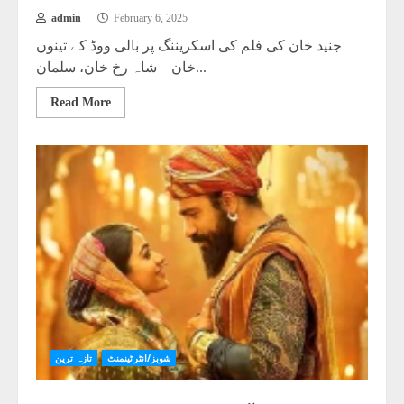
admin
February 6, 2025
جنید خان کی فلم کی اسکریننگ پر بالی ووڈ کے تینوں
خان – شاہ رخ خان، سلمان...
Read More
شوبز/انٹرٹینمنٹ
تازہ ترین