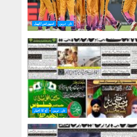
تازہ ترین
اسپورٹس/کھیل
تازہ ترین
آج کا اخبار