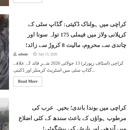
کراچی میں ہولناک ڈکیتی: گڈاپ سٹی کے
کرپلانی ولاز میں فیملی 175 تولہ سونا اور
چاندی سے محروم، مالیت 8 کروڑ سے زائد!
admin
July 13, 2026
کراچی (اسٹاف رپورٹر) 13 جولائی 2026 شہرِ قائد کے علاقے
گڈاپ سٹی میں اسٹریٹ کرمنلز اور ڈکیتی...
Read More
کراچی میں بوندا باندی؛ بحیرہ عرب کی
مرطوب ہواؤں کے باعث سندھ کے کئی اضلاع
میں آندھی اور بارش کی پیشگوئی!