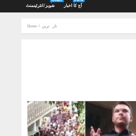
آج کا اخبار
شوبز/انٹرٹینمنٹ
تازہ ترین
Home