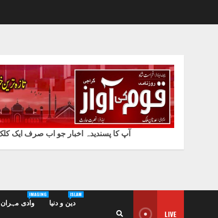
آپ کا پسندیدہ اخبار جو اب صرف ایک کلک پ
IMAGING
ISLAM
دین و دنیا
وادی مہران /
LIVE