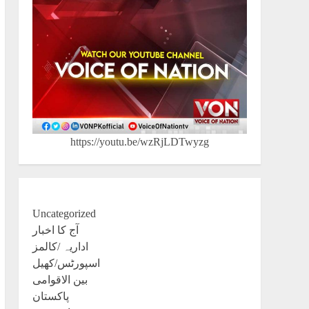
https://youtu.be/wzRjLDTwyzg
Uncategorized
آج کا اخبار
اداریہ /کالمز
اسپورٹس/کھیل
بین الاقوامی
پاکستان