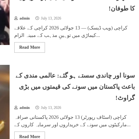
کا طوفان!
admin
July 13, 2026
کراچی (ویب ڈیسک) — 13 جولائی 2026 کراچی کے علاقے
کیماڑی میں توہینِ مذہب کے مبینہ الزام...
Read More
سونا اور چاندی سستے ہو گئے: عالمی مندی کے
باعث پاکستان میں سونے کی قیمتوں میں بڑی
گراوٹ!
admin
July 13, 2026
کراچی (اسٹاف رپورٹر) 13 جولائی 2026 پاکستانی صرافہ
مارکیٹوں میں سونے کے خریداروں اور سرمایہ کاروں کے...
Read More