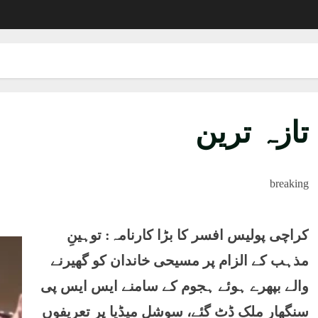
تازہ ترین
breaking
کراچی پولیس افسر کا بڑا کارنامہ: توہینِ
مذہب کے الزام پر مسیحی خاندان کو گھیرنے
والے بپھرے ہوئے ہجوم کے سامنے ایس ایس پی
سنگھار ملک ڈٹ گئے، سوشل میڈیا پر تعریفوں