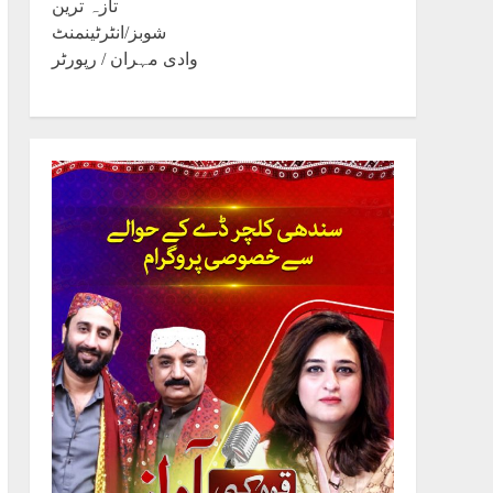
تازہ ترین
شوبز/انٹرٹینمنٹ
وادی مہران / رپورٹر