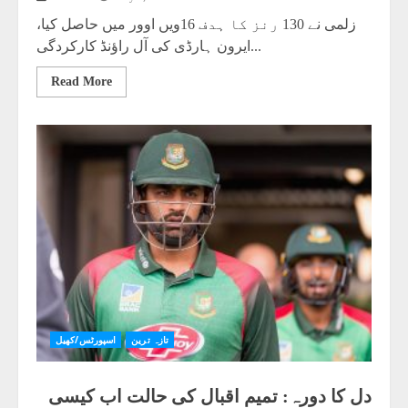
زلمی نے 130 رنز کا ہدف 16ویں اوور میں حاصل کیا،
ایرون ہارڈی کی آل راؤنڈ کارکردگی...
Read More
تازہ ترین
اسپورٹس/کھیل
دل کا دورہ: تمیم اقبال کی حالت اب کیسی