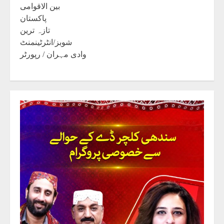
بین الاقوامی
پاکستان
تازہ ترین
شوبز/انٹرٹینمنٹ
وادی مہران / رپورٹر