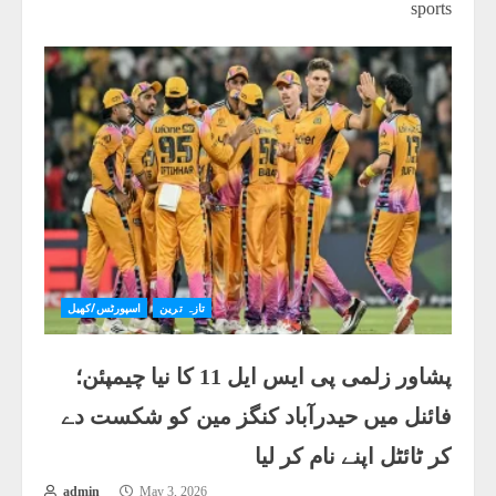
sports
تازہ ترین
اسپورٹس/کھیل
پشاور زلمی پی ایس ایل 11 کا نیا چیمپئن؛
فائنل میں حیدرآباد کنگز مین کو شکست دے
کر ٹائٹل اپنے نام کر لیا
admin
May 3, 2026