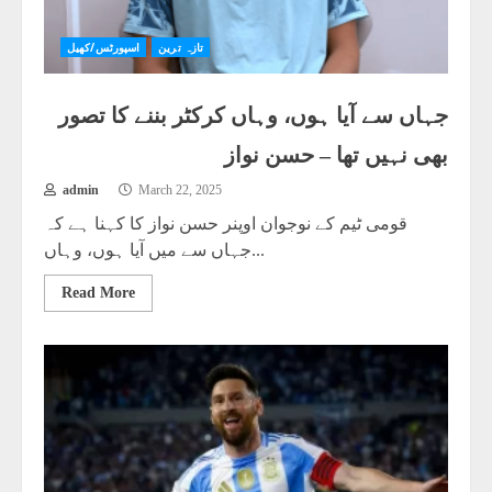
تازہ ترین
اسپورٹس/کھیل
جہاں سے آیا ہوں، وہاں کرکٹر بننے کا تصور
بھی نہیں تھا – حسن نواز
admin
March 22, 2025
قومی ٹیم کے نوجوان اوپنر حسن نواز کا کہنا ہے کہ
جہاں سے میں آیا ہوں، وہاں...
Read More