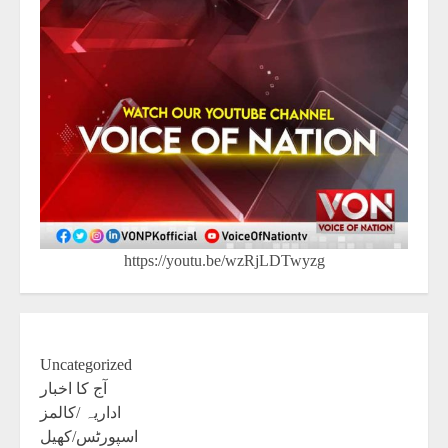
https://youtu.be/wzRjLDTwyzg
Uncategorized
آج کا اخبار
اداریہ /کالمز
اسپورٹس/کھیل