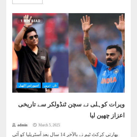
1 MIN READ
تازہ ترین
اسپورٹس/کھیل
ویرات کوہلی نے سچن ٹنڈولکر سے تاریخی
اعزاز چھین لیا
admin
March 5, 2025
بھارتی کرکٹ ٹیم نے بالآخر 14 سال بعد آسٹریلیا کو آئی