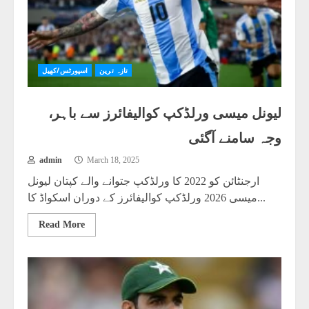
تازہ ترین
اسپورٹس/کھیل
لیونل میسی ورلڈکپ کوالیفائرز سے باہر،
وجہ سامنے آگئی
admin
March 18, 2025
ارجنٹائن کو 2022 کا ورلڈکپ جتوانے والے کپتان لیونل
میسی 2026 ورلڈکپ کوالیفائرز کے دوران اسکواڈ کا...
Read More