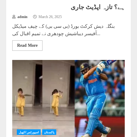
ہے؟ تازہ اپڈیٹ جاری
admin
March 26, 2025
بنگلہ دیش کرکٹ بورڈ (بی سی بی) کے چیف میڈیکل
آفیسر دیباشیش چودھری نے تمیم اقبال کی...
Read More
پاکستان
اسپورٹس/کھیل