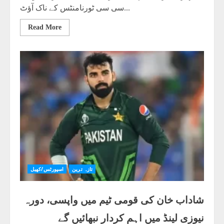
سی سی ٹورنامنٹس کے ناک آؤٹ...
Read More
تازہ ترین
اسپورٹس/کھیل
شاداب خان کی قومی ٹیم میں واپسی، دورہ
نیوزی لینڈ میں اہم کردار نبھائیں گے