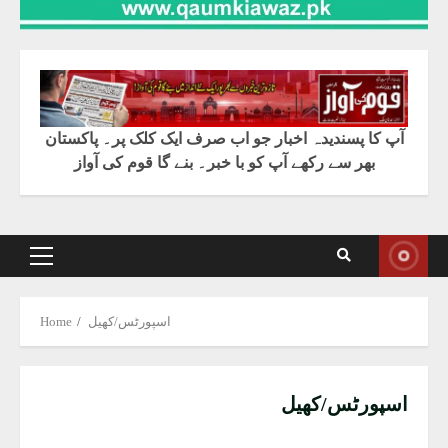
آپ کا پسندیدہ اخبار جو اب صرف ایک کلک پر۔ پاکستان
بھر سے رکھے آپ کو با خبر۔ بنے گا قوم کی آواز
Primary
Menu
اسپورٹس/کھیل
Home
اسپورٹس/کھیل