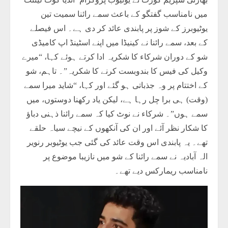
میں نامناسب گفتگو کے باعث سمے رائنا سمیت تین
یوٹیوبرز کے شوز پر پابندی عائد کر دی ہے۔ اس فیصلے
کے بعد، سمے رائنا نے کینیڈا میں اپنے اسٹینڈ اپ کامیڈی
شو کے دوران شرکاء کا شکریہ ادا کرتے ہوئے کہا، “میرے
وکیل کی فیس کا بندوبست کرنے کا شکریہ”۔ تاہم، شو
کے اختتام پر وہ جذباتی ہو گئے اور کہا، “شاید میرا سمے
(وقت) ہی برا چل رہا ہے، لیکن یاد رکھنا دوستوں، میں
سمے ہوں”۔ شرکاء نے نوٹ کیا کہ سمے رائنا ذہنی دباؤ
کا شکار نظر آئے اور ان کی آنکھوں کے نیچے سیاہ حلقے
تھے۔ یہ پابندی اس وقت عائد کی گئی جب یوٹیوبر رنویر
الہ آبادیہ نے سمے رائنا کے شو میں نازیبا موضوع پر
نامناسب ریمارکس دیے تھے۔