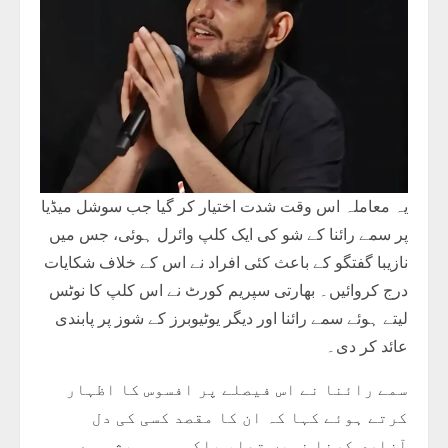
یہ معاملہ اس وقت شدت اختیار کر گیا جب سوشل میڈیا
پر سمے رائنا کے شو کی ایک کلپ وائرل ہوئی، جس میں
نازیبا گفتگو کے باعث کئی افراد نے اس کے خلاف شکایات
درج کروائیں۔ بھارتی سپریم کورٹ نے اس کلپ کا نوٹس
لیتے ہوئے سمے رائنا اور دیگر یوٹیوبرز کے شوز پر پابندی
عائد کر دی۔
سمے رائنا نے اس فیصلے پر افسوس کا اظہار
کرتے ہوئے کہا کہ ان کا مقصد کسی کی دل
آزاری کرنا نہیں تھا، بلکہ وہ ہمیشہ سے