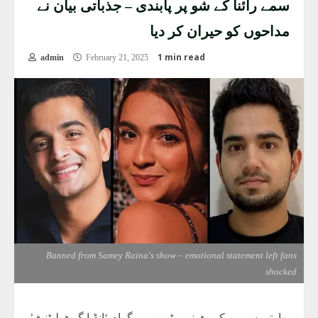
سمے رائنا کے شو پر پابندی – جذباتی بیان نے
مداحوں کو حیران کر دیا
1 min read
admin
February 21, 2025
Banned from Samey Raina's show – emotional statement left fans
shocked
بھارتی سپریم کورٹ نے یوٹیوب پروگرام ‘انڈیا گوٹ لیٹنٹ’