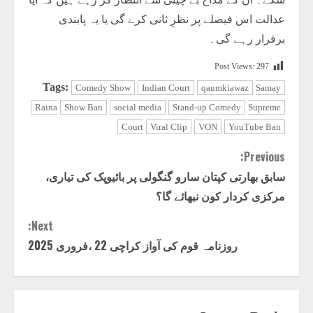
عدالت اس فیصلے پر نظرِ ثانی کرے گی یا یہ پابندی
برقرار رہے گی۔
Post Views:
297
Tags:
Comedy Show
Indian Court
qaumkiawaz
Samay
Raina
Show Ban
social media
Stand-up Comedy
Supreme
Court
Viral Clip
VON
YouTube Ban
Previous:
Continue
سابق بھارتی کپتان سارو گنگولی پر بائیوپک کی تیاری،
مرکزی کردار کون نبھائے گا؟
Reading
Next:
روزنامہ قوم کی آواز کراچی 22 ،فروری 2025