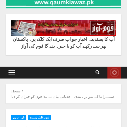
آپ کا پسندیدہ اخبار جو اب صرف ایک کلک پر۔ پاکستان
بھر سے رکھے آپ کو با خبر۔ بنے گا قوم کی آواز
Primary
Menu
Home
سمے رائنا کے شو پر پابندی – جذباتی بیان نے مداحوں کو حیران کر دیا
شوبز/انٹرٹینمنٹ
تازہ ترین