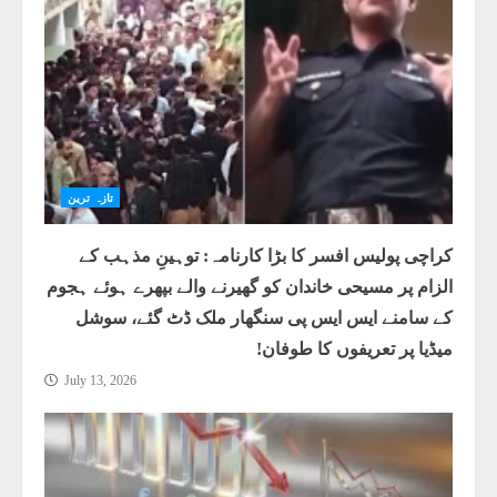
تازہ ترین
کراچی پولیس افسر کا بڑا کارنامہ: توہینِ مذہب کے
الزام پر مسیحی خاندان کو گھیرنے والے بپھرے ہوئے ہجوم
کے سامنے ایس ایس پی سنگھار ملک ڈٹ گئے، سوشل
میڈیا پر تعریفوں کا طوفان!
July 13, 2026