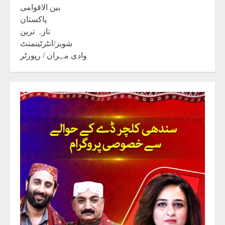
بین الاقوامی
پاکستان
تازہ ترین
شوبز/انٹرٹینمنٹ
وادی مہران / رپورٹر