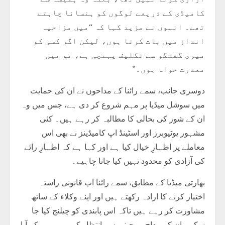
کامیڈی کے ذریعے لوگوں کو ہنسانا چاہتے
تھے۔ انہوں نے مزید کہا کہ “میں مزاحیہ
انداز میں بات کرتا ہوں، لیکن اگر کسی کو
میری گفتگو سے تکلیف پہنچی ہے، تو میں
معذرت خواہ ہوں۔”
دوسری جانب، سمے رائنا کے مداحوں نے ان کی حمایت
میں سوشل میڈیا پر مہم شروع کر دی ہے، جس میں وہ
ان کے شوز کی بحالی کا مطالبہ کر رہے ہیں۔ کئی
مشہور یوٹیوبرز اور اسٹینڈ اپ کامیڈینز نے بھی اس
معاملے پر اظہارِ خیال کیا ہے اور کہا ہے کہ اظہارِ رائے
کی آزادی کو محدود نہیں کیا جانا چاہیے۔
بھارتی میڈیا کے مطابق، سمے رائنا اب قانونی راستہ
اختیار کرنے کا ارادہ رکھتے ہیں اور اپنے وکلاء کے ساتھ
مشاورت کر رہے ہیں تاکہ اس پابندی کو چیلنج کیا جا
سکے۔ ان کے مداح بے چینی سے انتظار کر رہے ہیں کہ آیا