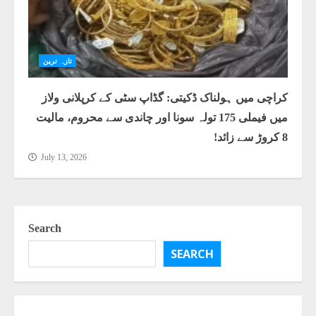
تازہ ترین
کراچی میں ہولناک ڈکیتی: گڈاپ سٹی کے کرپلانی ولاز
میں فیملی 175 تولہ سونا اور چاندی سے محروم، مالیت
8 کروڑ سے زائد!
July 13, 2026
Search
SEARCH