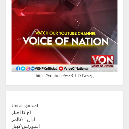
https://youtu.be/wzRjLDTwyzg
Uncategorized
آج کا اخبار
اداریہ /کالمز
اسپورٹس/کھیل