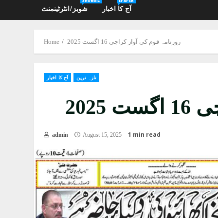
آج کا اخبار
شوبز/انٹرٹینمنٹ
روزنامہ قوم کی آواز کراچی 16 اگست 2025
Home
تازہ ترین
آج کا اخبار
2025
1 min read
admin
August 15, 2025