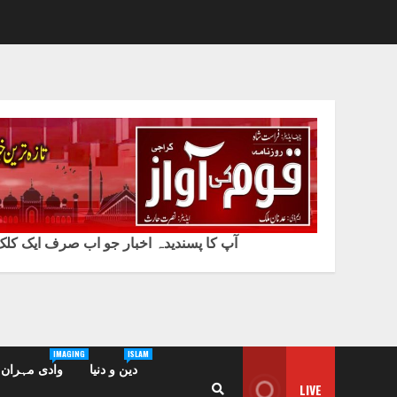
آپ کا پسندیدہ اخبار جو اب صرف ایک کلک پ
IMAGING
ISLAM
دین و دنیا
وادی مہران /
LIVE