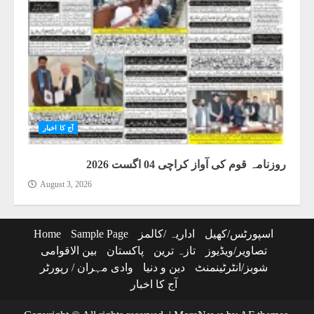
آج کا اخبار
روزنامہ قوم کی آواز کراچی 04 اگست 2026
August 3, 2026
اسپورٹس/کھیل
اداریہ /کالمز
Sample Page
Home
تصاویر/ویڈیوز
تازہ ترین
پاکستان
بین الاقوامی
شوبز/انٹرٹینمنٹ
دین و دنیا
وادی مہران / رپورٹر
آج کا اخبار