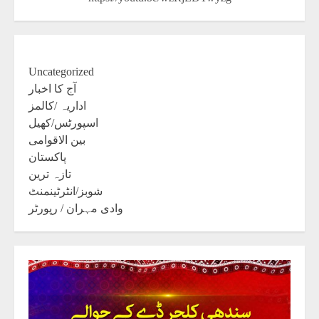
Uncategorized
آج کا اخبار
اداریہ /کالمز
اسپورٹس/کھیل
بین الاقوامی
پاکستان
تازہ ترین
شوبز/انٹرٹینمنٹ
وادی مہران / رپورٹر